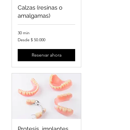
Calzas (resinas o
amalgamas)
30 min
Desde
Desde $ 50.000
50.000
pesos
colombianos
Reservar ahora
Protesis, implantes,