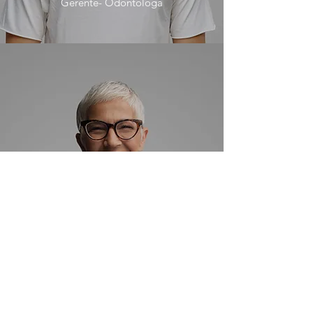
Gerente- Odontóloga
Angélica Navarro
Odontóloga